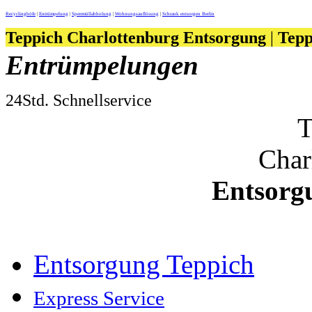
Recyclinghöfe
|
Entrümpelung
|
Sperrmüllabholung
|
Wohnungsauflösung
|
Schrank entsorgen Berlin
Teppich Charlottenburg Entsorgung
|
Tepp
Entrümpelungen
24Std. Schnellservice
T
Char
Entsorg
Entsorgung Teppich
Express Service